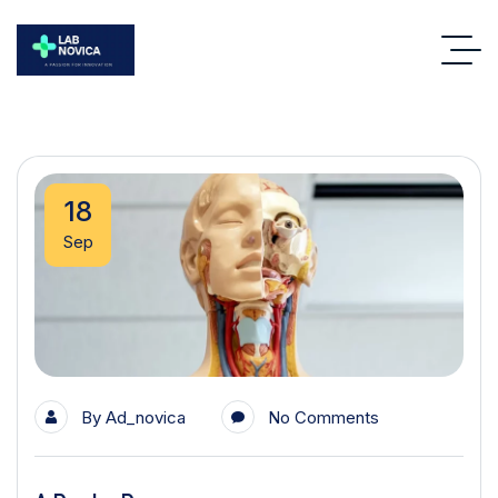
18
Sep
By
Ad_novica
No Comments