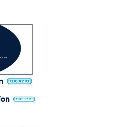
on
tion