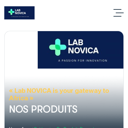
« Lab NOVICA is your gateway to
Africa »
NOS PRODUITS